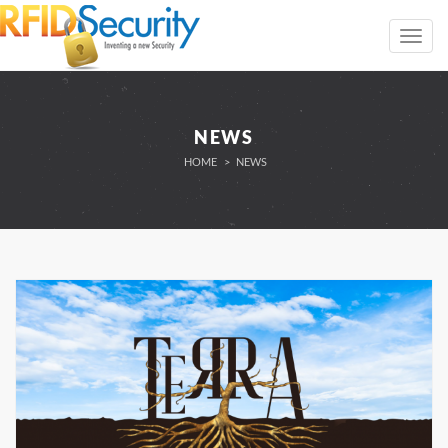
Toggl
navig
NEWS
HOME
NEWS